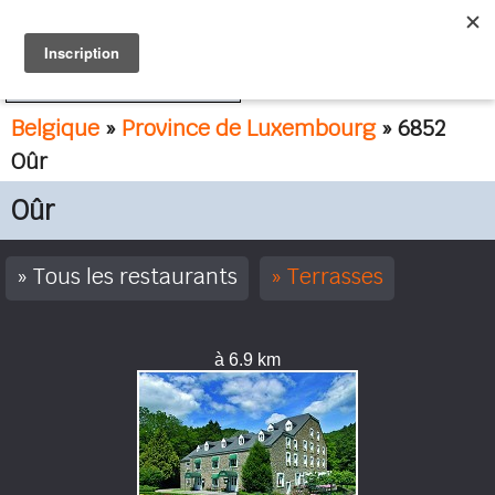
FR
NL
Belgique
»
Province de Luxembourg
» 6852
Oûr
Oûr
Tous les restaurants
Terrasses
à 6.9 km