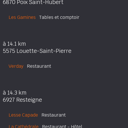
6870 Poix Saint-Hubert
Les Gamines
Tables et comptoir
à 14.1 km
5575 Louette-Saint-Pierre
Verday
Restaurant
à 14.3 km
6927 Resteigne
Lesse Capade
Restaurant
La Cathédrale
Restaurant - Hôtel