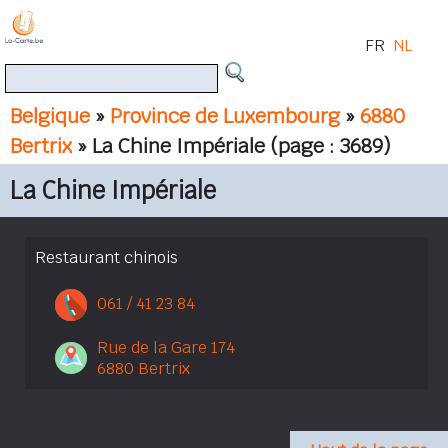
FR
NL
Belgique
»
Province de Luxembourg
»
6880
Bertrix
» La Chine Impériale
(page : 3689)
La Chine Impériale
Restaurant chinois
061 / 41 23 84
Rue de la Gare 174
6880 Bertrix