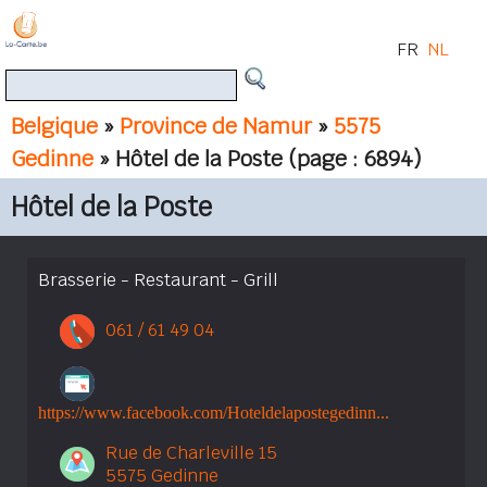
FR
NL
Belgique
»
Province de Namur
»
5575
Gedinne
» Hôtel de la Poste
(page : 6894)
Hôtel de la Poste
Brasserie - Restaurant - Grill
061 / 61 49 04
https://www.facebook.com/Hoteldelapostegedinn...
Rue de Charleville 15
5575 Gedinne