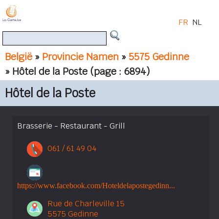
FR
NL
België
»
Provincie Namen
»
5575 Gedinne
» Hôtel de la Poste
(page : 6894)
Hôtel de la Poste
Brasserie - Restaurant - Grill
061 / 61 49 04
https://www.facebook.com/Hoteldelapostegedinn...
Rue de Charleville 15
5575 Gedinne