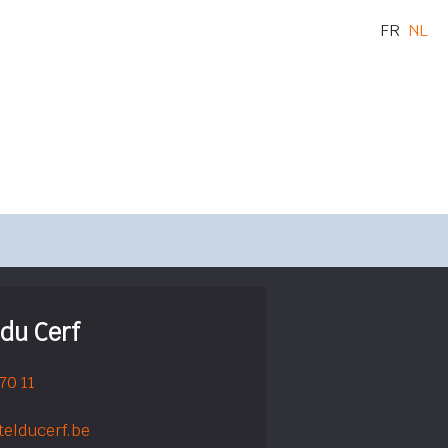
FR
NL
 du Cerf
 70 11
telducerf.be