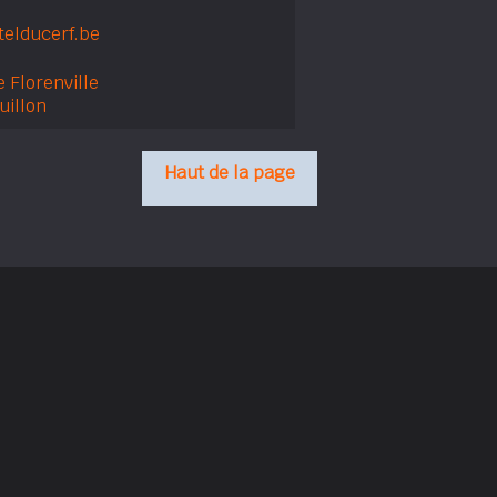
elducerf.be
 Florenville
uillon
Haut de la page