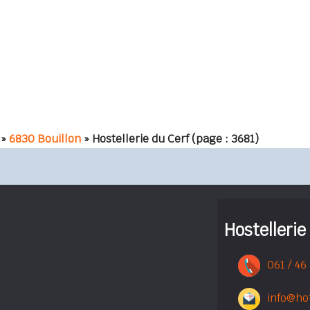
»
6830 Bouillon
» Hostellerie du Cerf
(page : 3681)
Hostellerie
061 / 46
info@ho