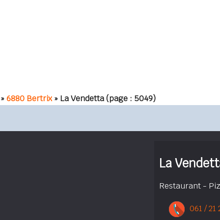
»
6880 Bertrix
» La Vendetta
(page : 5049)
La Vendett
Restaurant - Pi
061 / 21