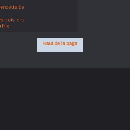
endetta.be
s trois fers
trix
Haut de la page