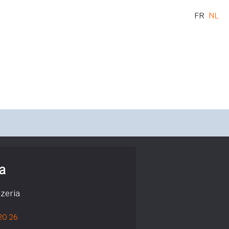
FR
NL
a
zzeria
 20 26