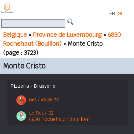
FR
NL
Belgique
»
Province de Luxembourg
»
6830
Rochehaut (Bouillon)
» Monte Cristo
(page : 3723)
Monte Cristo
Pizzeria - Brasserie
061 / 46 86 20
Le Routi 22
6830 Rochehaut (Bouillon)