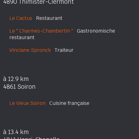
4890 Thimister-Clermont
Le Cactus
Restaurant
Le '' Charmes-Chambertin ''
Gastronomische
restaurant
Vinciane Spronck
Traiteur
à 12.9 km
4861 Soiron
Le Vieux Soiron
Cuisine française
à 13.4 km