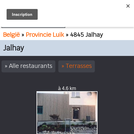
FR
NL
België
»
Provincie Luik
» 4845 Jalhay
Jalhay
Alle restaurants
Terrasses
à 4.6 km