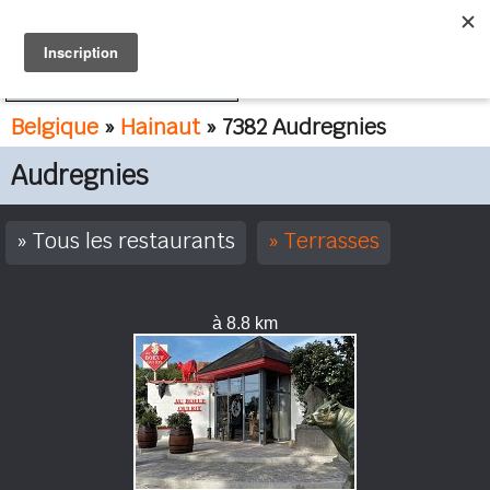
FR
NL
Belgique
»
Hainaut
» 7382 Audregnies
Audregnies
Tous les restaurants
Terrasses
à 8.8 km