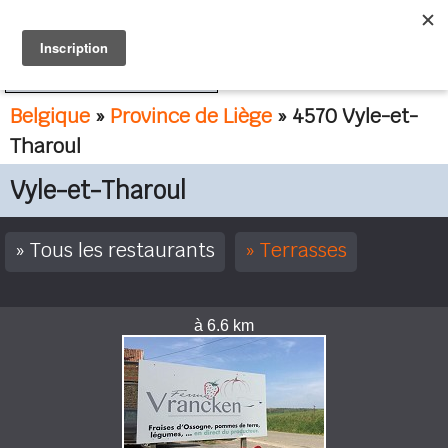
FR
NL
Belgique
»
Province de Liège
» 4570 Vyle-et-
Tharoul
Vyle-et-Tharoul
Tous les restaurants
Terrasses
à 6.6 km