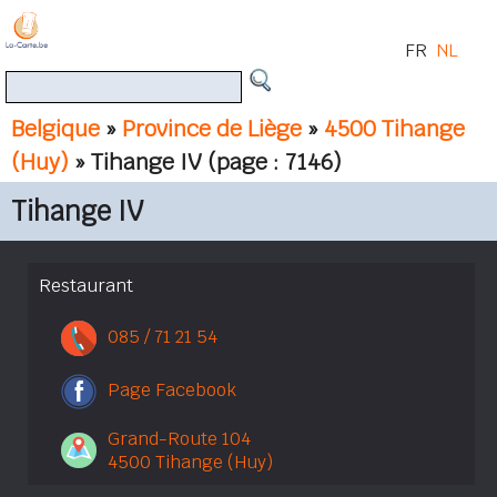
FR
NL
Belgique
»
Province de Liège
»
4500 Tihange
(Huy)
» Tihange IV
(page : 7146)
Tihange IV
Restaurant
085 / 71 21 54
Page Facebook
Grand-Route 104
4500 Tihange (Huy)