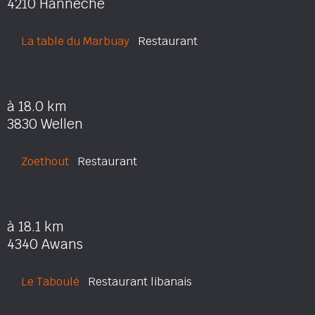
4210 Hannêche
La table du Marbuay
Restaurant
à 18.0 km
3830 Wellen
Zoethout
Restaurant
à 18.1 km
4340 Awans
Le Taboulé
Restaurant libanais