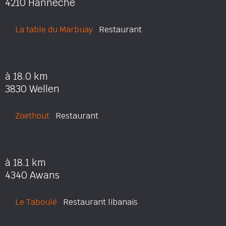
4210 Hannêche
La table du Marbuay
Restaurant
à 18.0 km
3830 Wellen
Zoethout
Restaurant
à 18.1 km
4340 Awans
Le Taboulé
Restaurant libanais