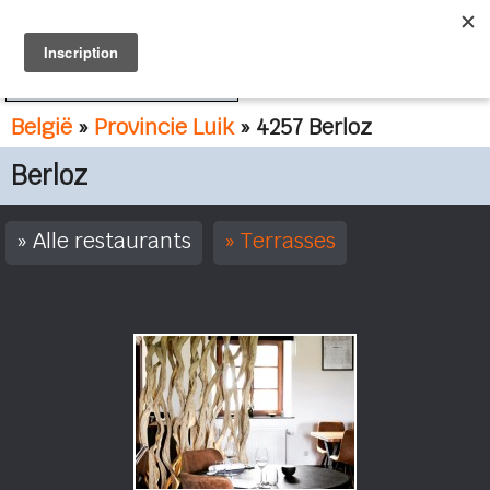
FR
NL
België
»
Provincie Luik
» 4257 Berloz
Berloz
Alle restaurants
Terrasses