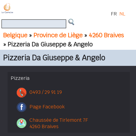
FR
NL
Belgique
»
Province de Liège
»
4260 Braives
» Pizzeria Da Giuseppe & Angelo
Pizzeria Da Giuseppe & Angelo
Pizzeria
0493 / 29 91 19
Page Facebook
Chaussée de Tirlemont 7F
4260 Braives