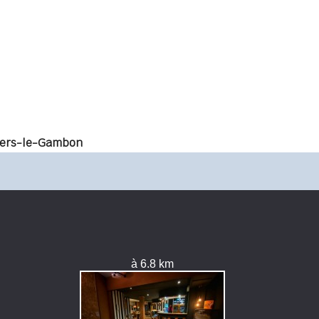
lers-le-Gambon
à 6.8 km