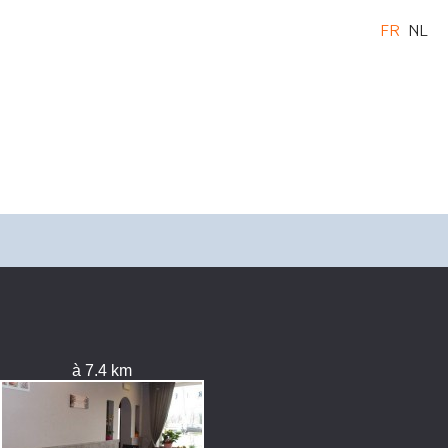
FR
NL
à 7.4 km