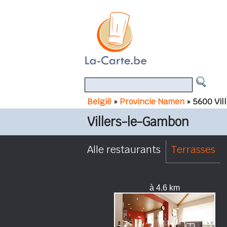
België
»
Provincie Namen
» 5600 Vil
Villers-le-Gambon
Alle restaurants
Terrasses
à 4.6 km