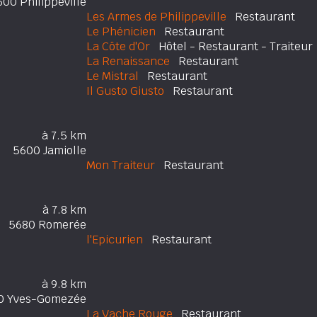
600 Philippeville
Les Armes de Philippeville
Restaurant
Le Phénicien
Restaurant
La Côte d'Or
Hôtel - Restaurant - Traiteur
La Renaissance
Restaurant
Le Mistral
Restaurant
Il Gusto Giusto
Restaurant
à 7.5 km
5600 Jamiolle
Mon Traiteur
Restaurant
à 7.8 km
5680 Romerée
l'Epicurien
Restaurant
à 9.8 km
0 Yves-Gomezée
La Vache Rouge
Restaurant