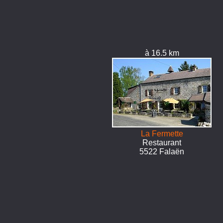
à 16.5 km
La Fermette
Restaurant
5522 Falaën