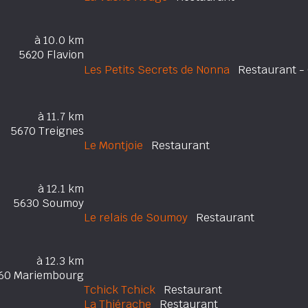
à 10.0 km
5620 Flavion
Les Petits Secrets de Nonna
Restaurant - 
à 11.7 km
5670 Treignes
Le Montjoie
Restaurant
à 12.1 km
5630 Soumoy
Le relais de Soumoy
Restaurant
à 12.3 km
60 Mariembourg
Tchick Tchick
Restaurant
La Thiérache
Restaurant