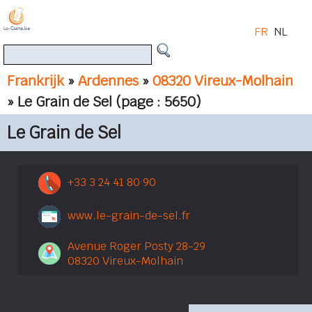
FR
NL
Frankrijk
»
Ardennes
»
08320 Vireux-Molhain
» Le Grain de Sel
(page : 5650)
Le Grain de Sel
+33 3 24 41 80 90
www.le-grain-de-sel.fr
Avenue Roger Posty 28-29
08320 Vireux-Molhain