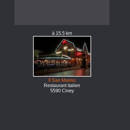
à 15.5 km
Il San Marino
Restaurant italien
5590 Ciney