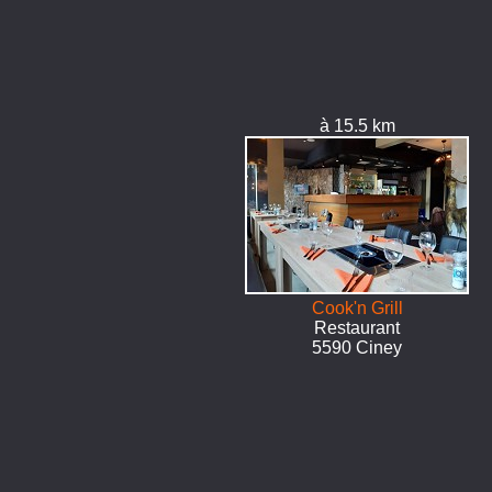
à 15.5 km
Cook'n Grill
Restaurant
5590 Ciney