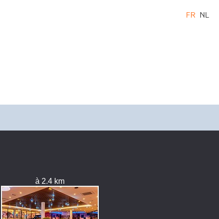
FR
NL
à 2.4 km