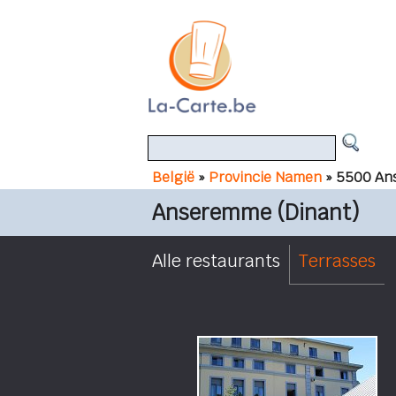
België
»
Provincie Namen
» 5500 An
Anseremme (Dinant)
Alle restaurants
Terrasses