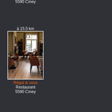
5590 Ciney
à 15.5 km
Régal & vous
Restaurant
5590 Ciney