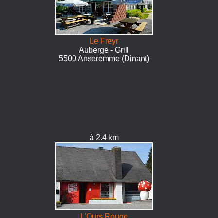
Le Freyr
Auberge - Grill
5500 Anseremme (Dinant)
à 2.4 km
L'Ours Rouge