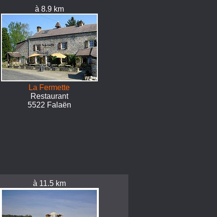
à 8.9 km
La Fermette
Restaurant
5522 Falaën
à 11.5 km