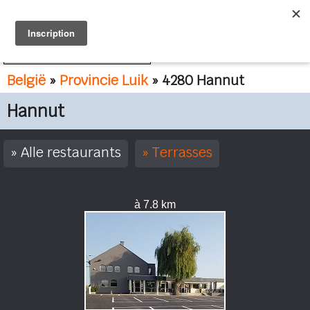
FR
NL
België
»
Provincie Luik
» 4280 Hannut
Hannut
Alle restaurants
Terrasses
à 7.8 km