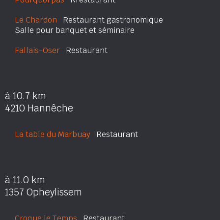
Le Chardon
Restaurant gastronomique
Salle pour banquet et séminaire
Fallais-Oser
Restaurant
à 10.7 km
4210 Hannêche
La table du Marbuay
Restaurant
à 11.0 km
1357 Opheylissem
Croque le Temps
Restaurant