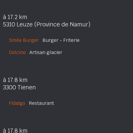
à 17.2 km
5310 Leuze (Province de Namur)
Smile Burger
Burger - Friterie
Dolcino
Artisan glacier
à 17.8 km
3300 Tienen
Fidalgo
Restaurant
à 17.8 km