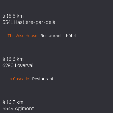
à 16.6 km
5541 Hastière-par-delà
The Wise House
Restaurant - Hôtel
à 16.6 km
6280 Loverval
La Cascade
Restaurant
à 16.7 km
5544 Agimont