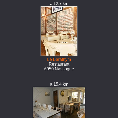
à 12.7 km
Le Barathym
Restaurant
6950 Nassogne
à 15.4 km