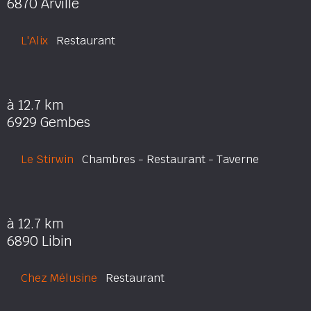
6870 Arville
L'Alix
Restaurant
à 12.7 km
6929 Gembes
Le Stirwin
Chambres - Restaurant - Taverne
à 12.7 km
6890 Libin
Chez Mélusine
Restaurant