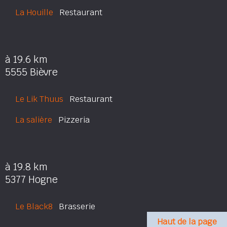
La Houille
Restaurant
à 19.6 km
5555 Bièvre
Le Lik Thuus
Restaurant
La salière
Pizzeria
à 19.8 km
5377 Hogne
Le Black8
Brasserie
Haut de la page