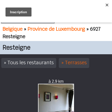
FR
NL
Belgique
»
Province de Luxembourg
» 6927
Resteigne
Resteigne
Tous les restaurants
Terrasses
à 2.9 km