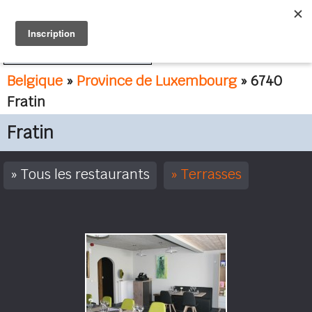
FR
NL
Belgique
»
Province de Luxembourg
» 6740
Fratin
Fratin
Tous les restaurants
Terrasses