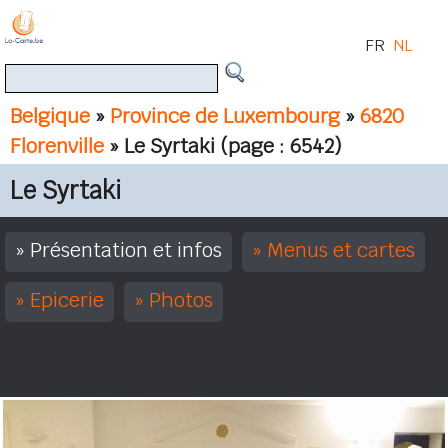
FR
NL
Belgique
»
Province de Luxembourg
»
6820
Florenville
» Le Syrtaki
(page : 6542)
Le Syrtaki
Présentation et infos
Menus et cartes
Epicerie
Photos