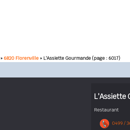
»
6820 Florenville
» L'Assiette Gourmande
(page : 6017)
L'Assiette
Restaurant
0499 / 3