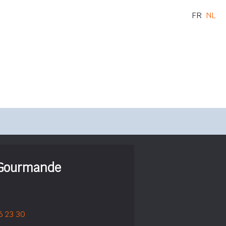
FR
NL
 Gourmande
6 23 30