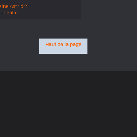
ine Astrid 21
renville
Haut de la page