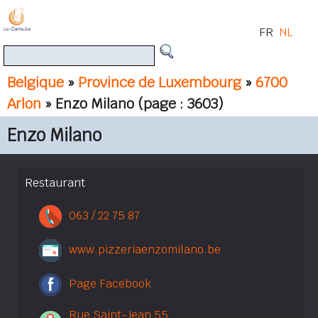
FR
NL
Belgique
»
Province de Luxembourg
»
6700
Arlon
» Enzo Milano
(page : 3603)
Enzo Milano
Restaurant
063 / 22 75 87
www.pizzeriaenzomilano.be
Page Facebook
Rue Saint-Jean 55