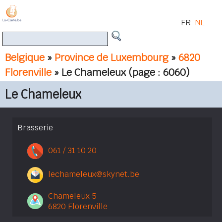
FR
NL
Belgique
»
Province de Luxembourg
»
6820
Florenville
» Le Chameleux
(page : 6060)
Le Chameleux
Brasserie
061 / 31 10 20
lechameleux@skynet.be
Chameleux 5
6820 Florenville