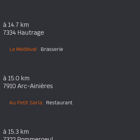
à 14.7 km
7334 Hautrage
Le Médiéval
Brasserie
à 15.0 km
7910 Arc-Ainières
Au Petit Sarla
Restaurant
à 15.3 km
7322 Pommeroeul