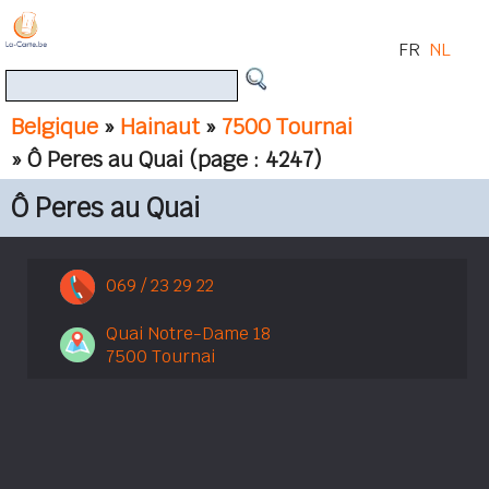
FR
NL
Belgique
»
Hainaut
»
7500 Tournai
» Ô Peres au Quai
(page : 4247)
Ô Peres au Quai
069 / 23 29 22
Quai Notre-Dame 18
7500 Tournai