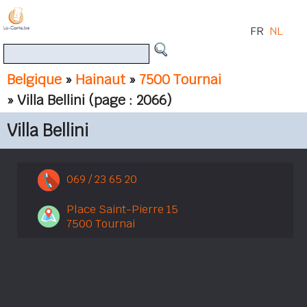
FR
NL
Belgique
»
Hainaut
»
7500 Tournai
» Villa Bellini
(page : 2066)
Villa Bellini
069 / 23 65 20
Place Saint-Pierre 15
7500 Tournai