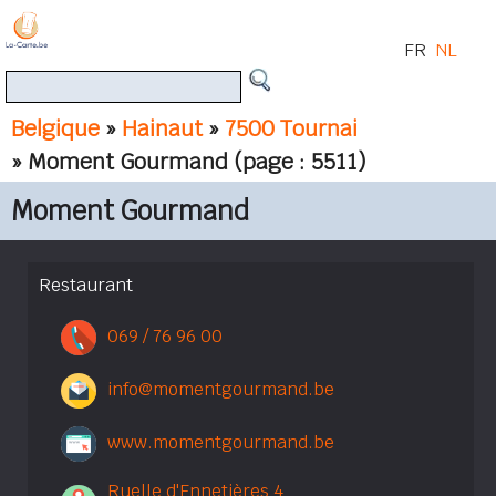
FR
NL
Belgique
»
Hainaut
»
7500 Tournai
» Moment Gourmand
(page : 5511)
Moment Gourmand
Restaurant
069 / 76 96 00
info@momentgourmand.be
www.momentgourmand.be
Ruelle d'Ennetières 4