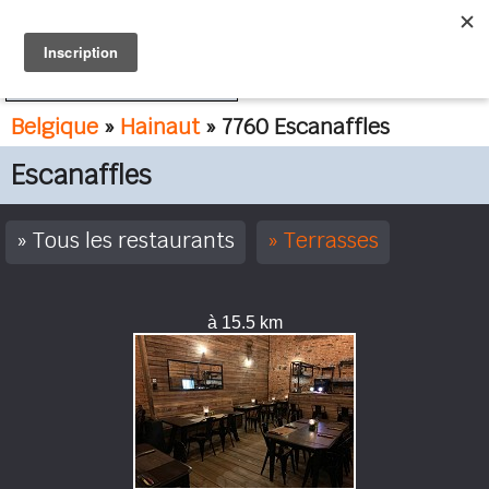
FR
NL
Belgique
»
Hainaut
» 7760 Escanaffles
Escanaffles
Tous les restaurants
Terrasses
à 15.5 km