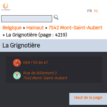
FR
NL
Belgique
»
Hainaut
»
7542 Mont-Saint-Aubert
» La Grignotière
(page : 4219)
La Grignotière
069 / 55 84 67
Rue de Billemont 2
7542 Mont-Saint-Aubert
Haut de la page