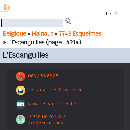
FR
NL
Belgique
»
Hainaut
»
7743 Esquelmes
» L'Escanguilles
(page : 4214)
L'Escanguilles
069 / 55 62 85
lescanguilles@skynet.be
www.lescanguilles.be
Place Delroeux 2
7743 Esquelmes