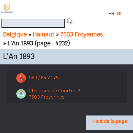
FR
NL
Belgique
»
Hainaut
»
7503 Froyennes
» L'An 1893
(page : 4232)
L'An 1893
069 / 84 27 75
Chaussée de Courtrai 2
7503 Froyennes
Haut de la page