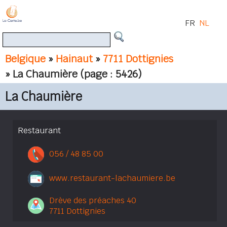
FR
NL
Belgique
»
Hainaut
»
7711 Dottignies
» La Chaumière
(page : 5426)
La Chaumière
Restaurant
056 / 48 85 00
www.restaurant-lachaumiere.be
Drève des préaches 40
7711 Dottignies