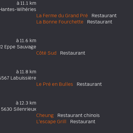
à 11.1 km
Hantes-Wihéries
La Ferme du Grand Pré
Restaurant
La Bonne Fourchette
Restaurant
à 11.6 km
32 Eppe Sauvage
Côté Sud
Restaurant
à 11.8 km
6567 Labuissière
Le Pré en Bulles
Restaurant
à 12.3 km
5630 Silenrieux
Cheung
Restaurant chinois
L'escape Grill
Restaurant