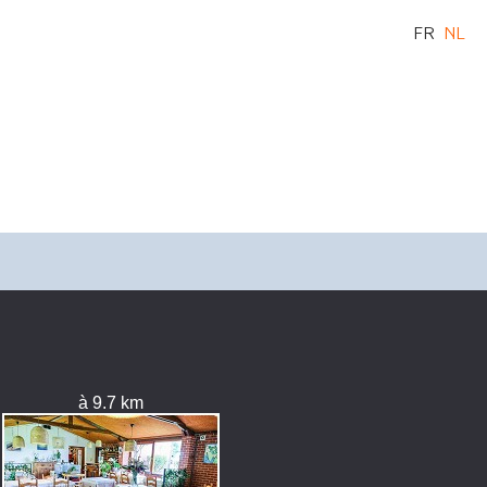
FR
NL
à 9.7 km