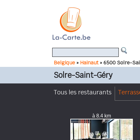
Belgique
»
Hainaut
» 6500 Solre-Sai
Solre-Saint-Géry
Tous les restaurants
Terrass
à 8.4 km