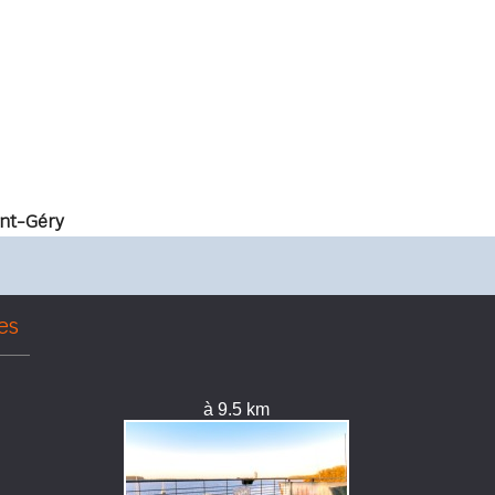
nt-Géry
es
à 9.5 km