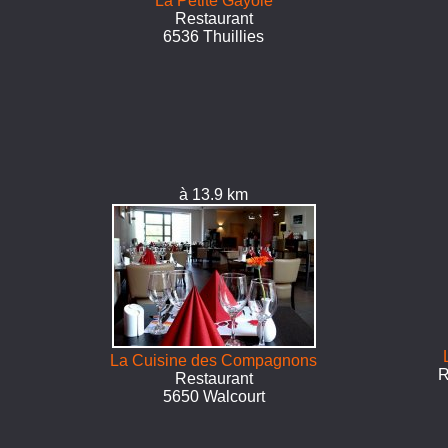
La Petite Gayole
Restaurant
6536 Thuillies
à 13.9 km
La Cuisine des Compagnons
R
Restaurant
5650 Walcourt