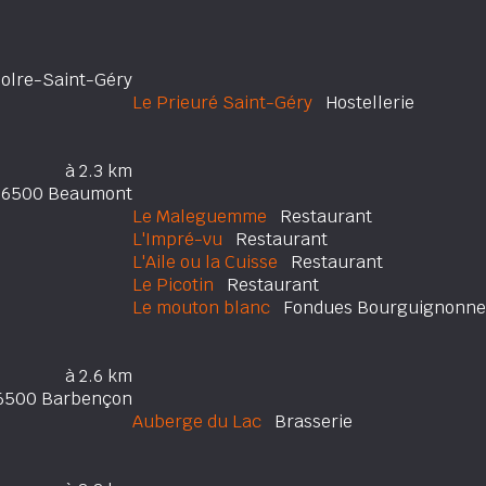
olre-Saint-Géry
Le Prieuré Saint-Géry
Hostellerie
à 2.3 km
6500 Beaumont
Le Maleguemme
Restaurant
L'Impré-vu
Restaurant
L'Aile ou la Cuisse
Restaurant
Le Picotin
Restaurant
Le mouton blanc
Fondues Bourguignonnes
à 2.6 km
6500 Barbençon
Auberge du Lac
Brasserie