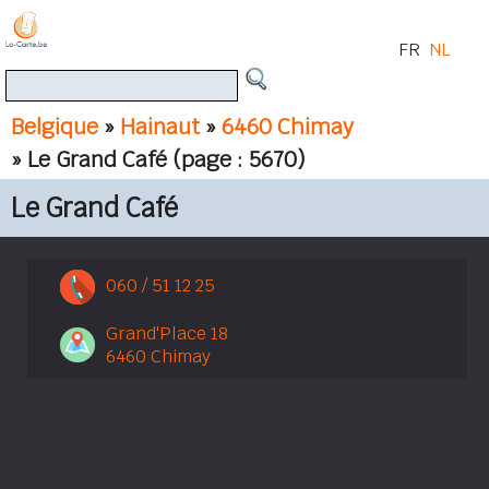
FR
NL
Belgique
»
Hainaut
»
6460 Chimay
» Le Grand Café
(page : 5670)
Le Grand Café
060 / 51 12 25
Grand'Place 18
6460 Chimay