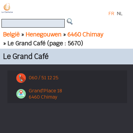
FR
NL
België
»
Henegouwen
»
6460 Chimay
» Le Grand Café
(page : 5670)
Le Grand Café
060 / 51 12 25
Grand'Place 18
6460 Chimay