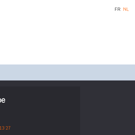
FR
NL
pe
 13 27