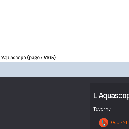
L'Aquascope
(page : 6105)
L'Aquasco
Taverne
060 / 21