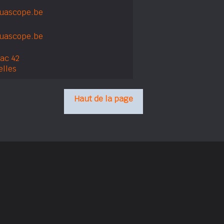
uascope.be
uascope.be
lac 42
elles
Haut de la page