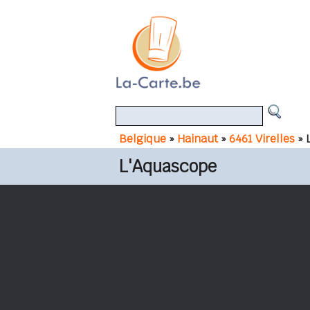
Belgique
»
Hainaut
»
6461 Virelles
» 
L'Aquascope