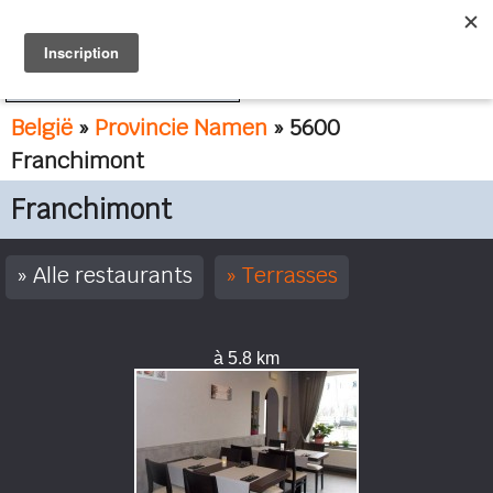
FR
NL
België
»
Provincie Namen
» 5600
Franchimont
Franchimont
Alle restaurants
Terrasses
à 5.8 km