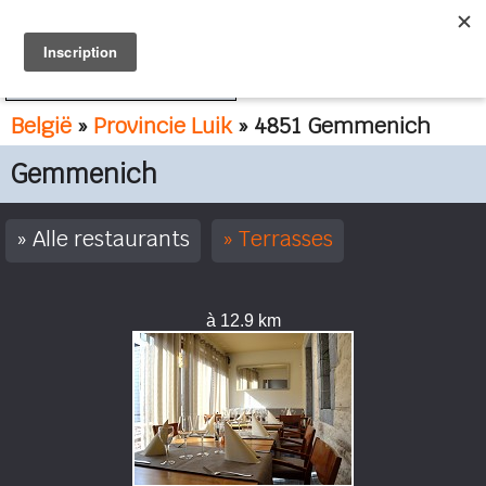
FR
NL
België
»
Provincie Luik
» 4851 Gemmenich
Gemmenich
Alle restaurants
Terrasses
à 12.9 km