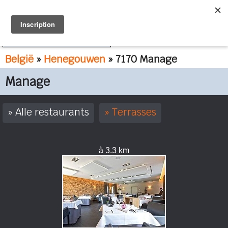
FR
NL
België
»
Henegouwen
» 7170 Manage
Manage
Alle restaurants
Terrasses
à 3.3 km