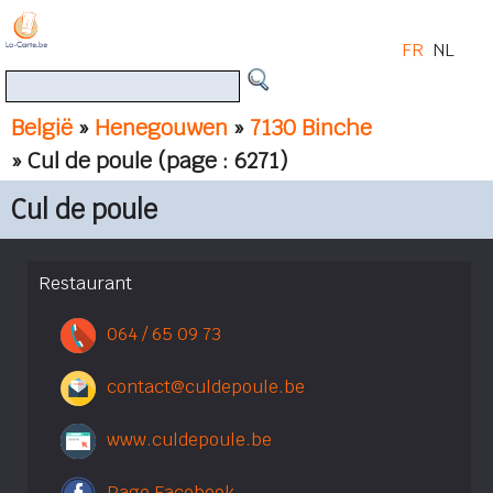
FR
NL
België
»
Henegouwen
»
7130 Binche
» Cul de poule
(page : 6271)
Cul de poule
Restaurant
064 / 65 09 73
contact@culdepoule.be
www.culdepoule.be
Page Facebook