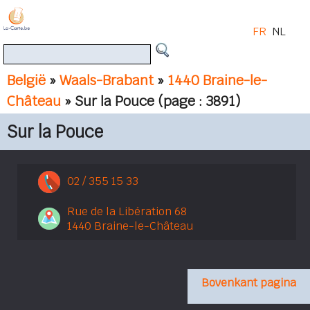
FR
NL
België
»
Waals-Brabant
»
1440 Braine-le-
Château
» Sur la Pouce
(page : 3891)
Sur la Pouce
02 / 355 15 33
Rue de la Libération 68
1440 Braine-le-Château
Bovenkant pagina