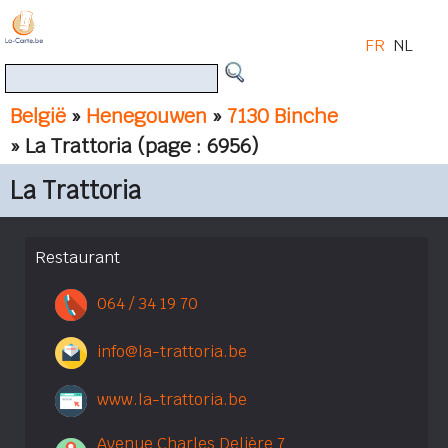
FR
NL
België
»
Henegouwen
»
7130 Binche
» La Trattoria
(page : 6956)
La Trattoria
Restaurant
064 / 34 19 70
info@la-trattoria.be
www.la-trattoria.be
Avenue Charles Delière 7