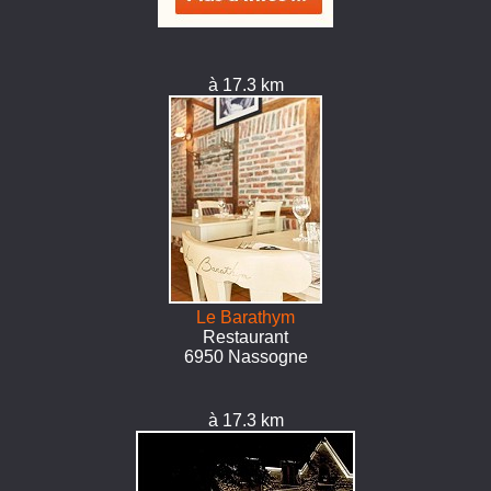
à 17.3 km
Le Barathym
Restaurant
6950 Nassogne
à 17.3 km