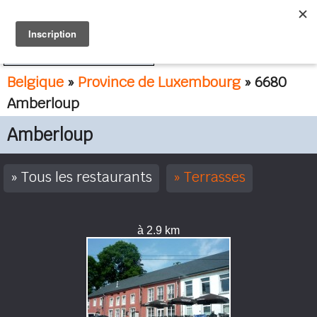
FR
NL
Belgique
»
Province de Luxembourg
» 6680
Amberloup
Amberloup
Tous les restaurants
Terrasses
à 2.9 km