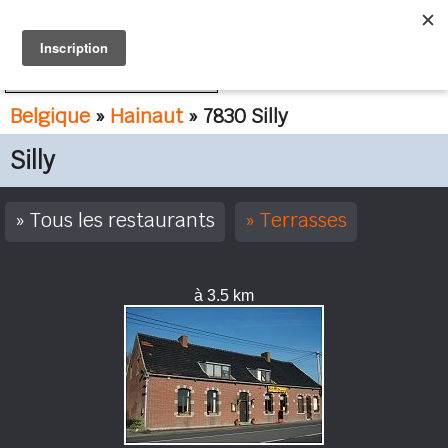
FR
NL
Belgique
»
Hainaut
» 7830 Silly
Silly
Tous les restaurants
Terrasses
à 3.5 km