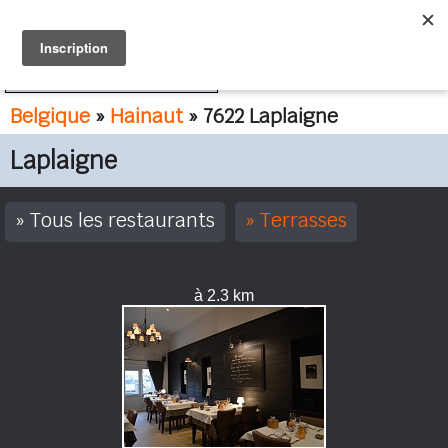
FR
NL
Belgique
»
Hainaut
» 7622 Laplaigne
Laplaigne
Tous les restaurants
Terrasses
à 2.3 km