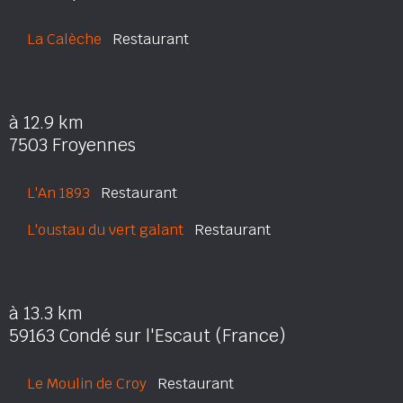
La Calèche
Restaurant
à 12.9 km
7503 Froyennes
L'An 1893
Restaurant
L'oustau du vert galant
Restaurant
à 13.3 km
59163 Condé sur l'Escaut (France)
Le Moulin de Croy
Restaurant