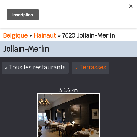
FR
NL
Belgique
»
Hainaut
» 7620 Jollain-Merlin
Jollain-Merlin
Tous les restaurants
Terrasses
à 1.6 km