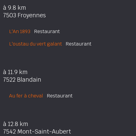
à 9.8 km
7503 Froyennes
L'An 1893
Restaurant
L'oustau du vert galant
Restaurant
à 11.9 km
7522 Blandain
Au fer à cheval
Restaurant
à 12.8 km
7542 Mont-Saint-Aubert