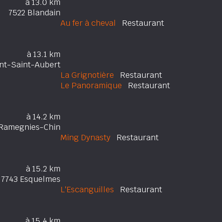
à 13.0 km
7522 Blandain
Au fer à cheval
Restaurant
à 13.1 km
nt-Saint-Aubert
La Grignotière
Restaurant
Le Panoramique
Restaurant
à 14.2 km
Ramegnies-Chin
Ming Dynasty
Restaurant
à 15.2 km
7743 Esquelmes
L'Escanguilles
Restaurant
à 15.4 km