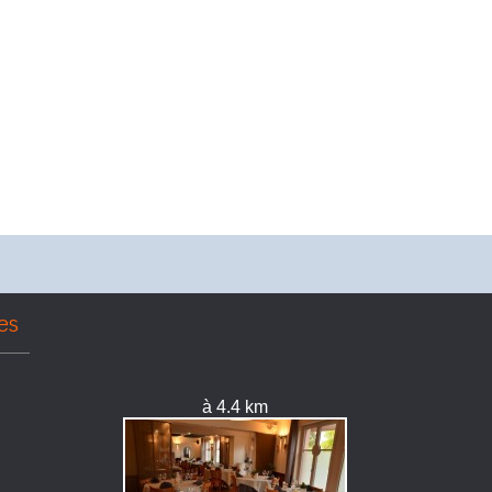
es
à 4.4 km