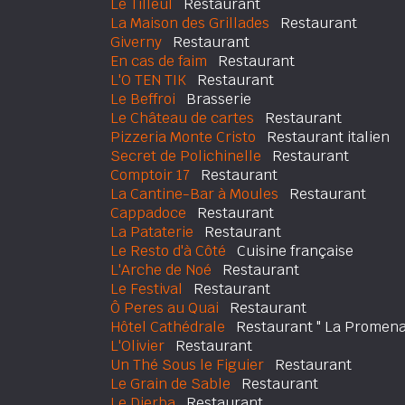
Le Tilleul
Restaurant
La Maison des Grillades
Restaurant
Giverny
Restaurant
En cas de faim
Restaurant
L'O TEN TIK
Restaurant
Le Beffroi
Brasserie
Le Château de cartes
Restaurant
Pizzeria Monte Cristo
Restaurant italien
Secret de Polichinelle
Restaurant
Comptoir 17
Restaurant
La Cantine-Bar à Moules
Restaurant
Cappadoce
Restaurant
La Pataterie
Restaurant
Le Resto d'à Côté
Cuisine française
L'Arche de Noé
Restaurant
Le Festival
Restaurant
Ô Peres au Quai
Restaurant
Hôtel Cathédrale
Restaurant " La Promena
L'Olivier
Restaurant
Un Thé Sous le Figuier
Restaurant
Le Grain de Sable
Restaurant
Le Djerba
Restaurant