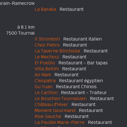
urain-Ramecroix
La Baraka
Restaurant
à 8.1 km
7500 Tournai
Il Stromboli
Restaurant italien
Chez Pietro
Restaurant
La Taverne Binchoise
Restaurant
Le Mechoui
Restaurant
El Pueblo
Restaurant - Bar tapas
Villa Bellini
Restaurant
An Nam
Restaurant
Cleopatra
Restaurant égyptien
Gu Yuan
Restaurant Chinois
Le Carillon
Restaurant - Traiteur
Le Bouchon Tournaisien
Restaurant
Château d'Hiver
Restaurant
Moment Gourmand
Restaurant
Rive Gauche
Restaurant
La Paulée Marie-Pierre
Restaurant