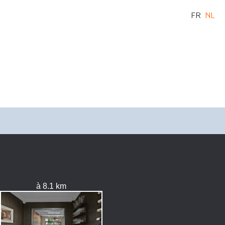
FR
NL
à 8.1 km