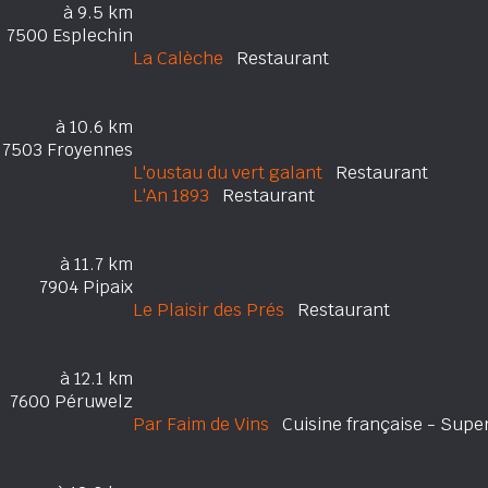
à 9.5 km
7500 Esplechin
La Calèche
Restaurant
à 10.6 km
7503 Froyennes
L'oustau du vert galant
Restaurant
L'An 1893
Restaurant
à 11.7 km
7904 Pipaix
Le Plaisir des Prés
Restaurant
à 12.1 km
7600 Péruwelz
Par Faim de Vins
Cuisine française - Super