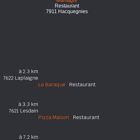
Mamagré
Restaurant
7911 Hacquegnies
à 2.3 km
7622 Laplaigne
La Baraque
Restaurant
à 3.3 km
7621 Lesdain
Pizza Maison
Restaurant
à 7.2 km