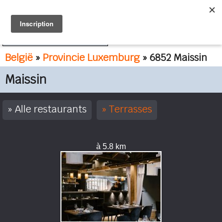
FR
NL
België
»
Provincie Luxemburg
» 6852 Maissin
Maissin
Alle restaurants
Terrasses
à 5.8 km